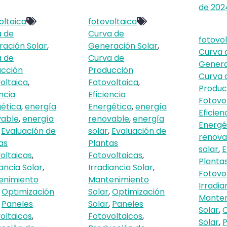
de 202
oltaica
fotovoltaica
a de
Curva de
fotovo
ación Solar
,
Generación Solar
,
Curva 
a de
Curva de
Genera
ucción
Producción
Curva 
oltaica
,
Fotovoltaica
,
Produc
encia
Eficiencia
Fotovo
ética
,
energía
Energética
,
energía
Eficien
vable
,
energía
renovable
,
energía
Energé
,
Evaluación de
solar
,
Evaluación de
renova
as
Plantas
solar
,
E
oltaicas
,
Fotovoltaicas
,
Planta
iancia Solar
,
Irradiancia Solar
,
Fotovo
enimiento
Mantenimiento
Irradia
,
Optimización
Solar
,
Optimización
Manten
,
Paneles
Solar
,
Paneles
Solar
,
O
oltaicos
,
Fotovoltaicos
,
Solar
,