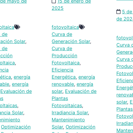
 de mayo de
15 de enero de
2025
5 de
de 202
oltaica
fotovoltaica
 de
Curva de
fotovol
ación Solar
,
Generación Solar
,
Curva 
 de
Curva de
Genera
cción
Producción
Curva 
oltaica
,
Fotovoltaica
,
Produc
encia
Eficiencia
Fotovol
ética
,
energía
Energética
,
energía
Eficien
able
,
energía
renovable
,
energía
Energé
,
Evaluación de
solar
,
Evaluación de
renova
as
Plantas
solar
,
E
oltaicas
,
Fotovoltaicas
,
Plantas
ancia Solar
,
Irradiancia Solar
,
Fotovol
nimiento
Mantenimiento
Irradia
,
Optimización
Solar
,
Optimización
Manten