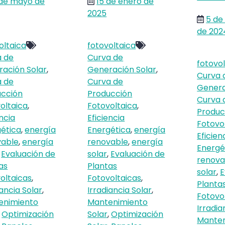
 de mayo de
15 de enero de
2025
5 de
de 202
oltaica
fotovoltaica
a de
Curva de
fotovo
ación Solar
,
Generación Solar
,
Curva 
a de
Curva de
Genera
ucción
Producción
Curva 
oltaica
,
Fotovoltaica
,
Produc
encia
Eficiencia
Fotovo
ética
,
energía
Energética
,
energía
Eficien
vable
,
energía
renovable
,
energía
Energé
,
Evaluación de
solar
,
Evaluación de
renova
as
Plantas
solar
,
E
oltaicas
,
Fotovoltaicas
,
Planta
iancia Solar
,
Irradiancia Solar
,
Fotovo
enimiento
Mantenimiento
Irradia
,
Optimización
Solar
,
Optimización
Manten