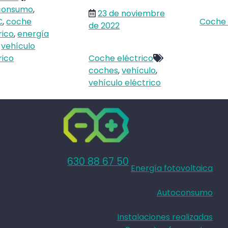
consumo
,
23 de noviembre
C
,
coche
Coche 
de 2022
rico
,
energía
,
vehículo
rico
Coche eléctrico
coches
,
vehículo
,
vehículo eléctrico
630 88 67 50
Energía fotovoltaica
Autoconsumo
Instalaciones realizadas