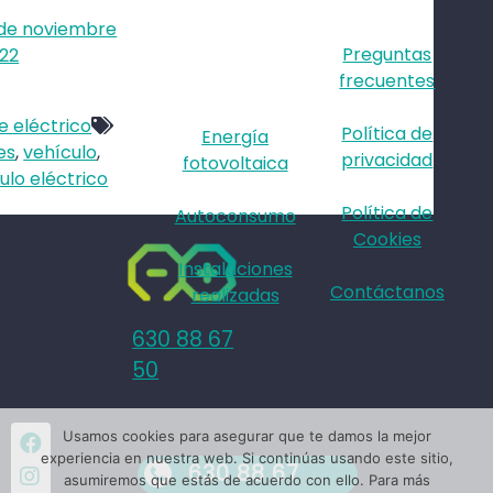
 de noviembre
Preguntas
22
frecuentes
 eléctrico
Política de
Energía
es
,
vehículo
,
privacidad
fotovoltaica
ulo eléctrico
Política de
Autoconsumo
Cookies
Instalaciones
Contáctanos
realizadas
630 88 67
50
Facebook
Usamos cookies para asegurar que te damos la mejor
experiencia en nuestra web. Si continúas usando este sitio,
630 88 67
Instagram
asumiremos que estás de acuerdo con ello. Para más