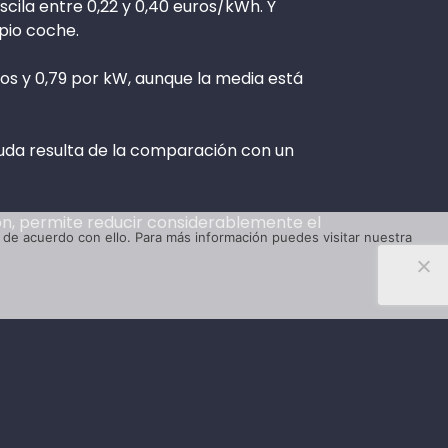
scila entre 0,22 y 0,40 euros/kWh. Y
pio coche.
uros y 0,79 por kW, aunque la media está
duda resulta de la comparación con un
ón, permite reducir considerablemente el
de acuerdo con ello. Para más información puedes visitar nuestra
Preguntas frecuentes
Política de privacidad