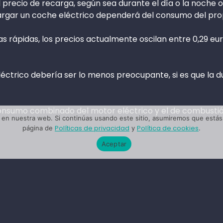
l precio de recarga, según sea durante el día o la noche o
argar un coche eléctrico dependerá del consumo del pro
ras rápidas, los precios actualmente oscilan entre 0,29 e
léctrico debería ser lo menos preocupante, si es que la 
 consumo combinado del motor eléctrico y el de combusti
en nuestra web. Si continúas usando este sitio, asumiremos que estás 
Políticas de privacidad
Política de cookies
página de
y
.
Aceptar
Energía fotovoltaica
Autoconsumo