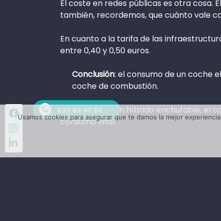
El coste en redes públicas es otra cosa. E
también, recordemos, que cuánto vale c
En cuanto a la tarifa de las infraestructu
entre 0,40 y 0,50 euros.
Conclusión
: el consumo de un coche e
coche de combustión.
Y en cuanto a un híbrido enchufable, el
630 88 67 50
Facebook
Usamos cookies para asegurar que te damos la mejor experiencia 
consumo final.
Instagram
LinkedIn